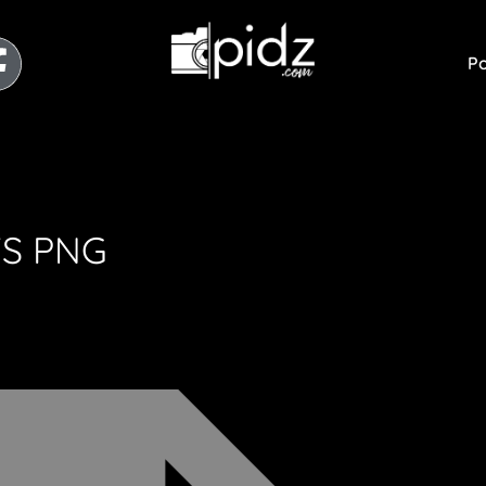
Po
TS PNG